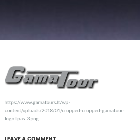
https://www.gamatours.lt/wp-
content/uploads/2018/01/cropped-cropped-gamatour-
logotipas-3.png
LEAVE A COMMENT